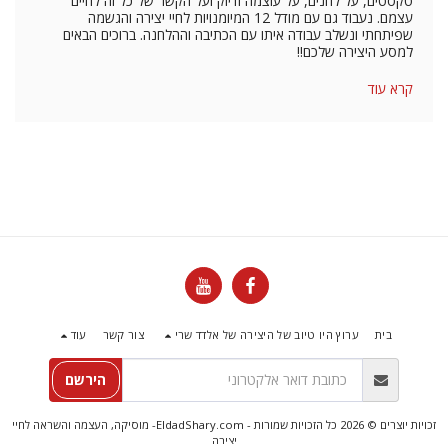
טקסטים, על לחנים, על עוצמה ודיוק ועל הקשר של כל זה לחיים
עצמם. נעבוד גם עם מודל 12 המיומנויות לחיי יצירה והגשמה
שפיתחתי ונשלב עבודה איתו עם הכתיבה וההלחנה. ברוכים הבאים
למסע היצירה שלכם!!
קרא עוד
בית
ערוץ היו טיוב של היצירה של אלדד שרי
צור קשר
עוד
הירשם
זכויות יוצרים © 2026 כל הזכויות שמורות -
EldadShary.com- מוסיקה, העצמה והשראה לחיי
יצירה